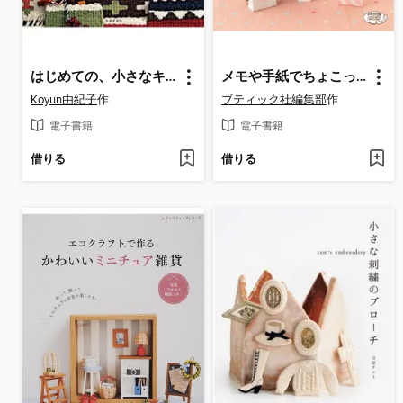
はじめての、小さなキリムと小物たち
メモや手紙でちょこっとおりがみ
Koyun由紀子
作
ブティック社編集部
作
電子書籍
電子書籍
借りる
借りる