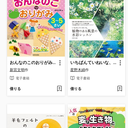
おんなのこのおりがみ ３～５さい
いちばんていねいな、植物のある風景の水彩レッスン
新宮文明
作
星野木綿
作
電子書籍
電子書籍
借りる
借りる