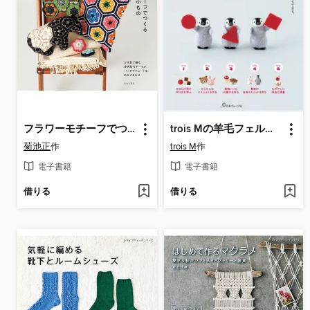
フラワーモチーフでつくる あみぐるみと小もの
trois Mの羊毛フェルト基礎BOOK
菊池正
作
trois M
作
電子書籍
電子書籍
借りる
借りる