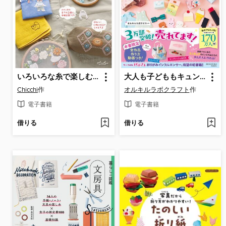
いろいろな糸で楽しむ どうぶつ刺繍レッスン
大人も子どももキュンとする オルキルラボの 小さくてかわいい おりがみBOOK
Chicchi
作
オルキルラボクラフト
作
電子書籍
電子書籍
借りる
借りる