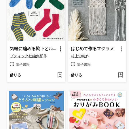
気軽に編める靴下とルームシューズ
はじめて作るマクラメ
ブティック社編集部
作
村上沙織
作
電子書籍
電子書籍
借りる
借りる