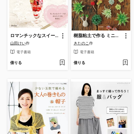
ロマンチックなスイーツデコ＆小物たち
樹脂粘土で作る ミニチュア多肉植物
山田けい
作
きたのこ
作
電子書籍
電子書籍
借りる
借りる