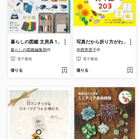
暮らしの図鑑 文房具 16人の手帳・ノート・文具の楽しみ×女子の新定番100×基礎知識
写真だから折り方がわかりやすい!たのしい折り紙203
暮らしの図鑑編集部
作
寺西恵里子
作
電子書籍
電子書籍
借りる
借りる