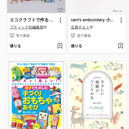
エコクラフトで作る かわいいミニチュア雑貨
cem's embroidery 小さな刺繍のブローチ
ブティック社編集部
作
立原チエミ
作
電子書籍
電子書籍
借りる
借りる