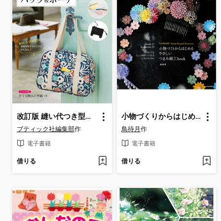
改訂版 縫い代つき型紙ですぐできる!バッグ＆ポーチ
小物づくりからはじめる やさしいつまみ細工book
ブティック社編集部
作
鳥待月
作
電子書籍
電子書籍
借りる
借りる