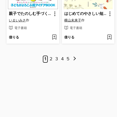
親子でたのしむ手づくりおもちゃあそび
はじめてのやさしい短歌のつくりかた
いまいみさ
作
横山未来子
作
電子書籍
電子書籍
借りる
借りる
1
2
3
4
5