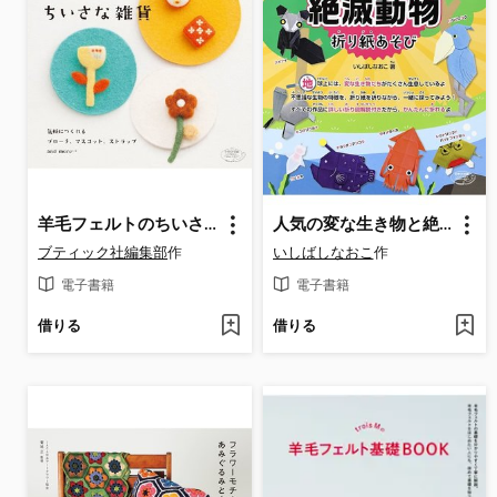
羊毛フェルトのちいさな雑貨
人気の変な生き物と絶滅動物折り紙あそび
ブティック社編集部
作
いしばしなおこ
作
電子書籍
電子書籍
借りる
借りる