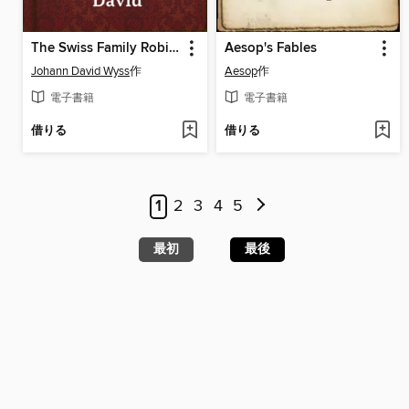
The Swiss Family Robinson; or Adventures in a Desert Island
Aesop's Fables
Johann David Wyss
作
Aesop
作
電子書籍
電子書籍
借りる
借りる
1
2
3
4
5
最初
最後