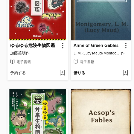
ゆるゆる危険生物図鑑
Anne of Green Gables
加藤英明
作
L. M. (Lucy Maud) Montgomery
作
電子書籍
電子書籍
予約する
借りる