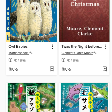
Owl Babies
Twas the Night before Christmas
Martin Waddell
作
Clement Clarke Moore
作
電子書籍
電子書籍
借りる
借りる