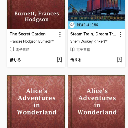
The Secret Garden
Steam Train, Dream Train
Frances Hodgson Burnett
作
Sherri Duskey Rinker
作
電子書籍
電子書籍
借りる
借りる